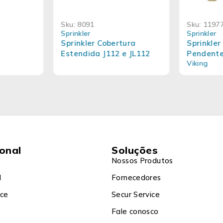
Sku:
8091
Sku:
1197
Sprinkler
Sprinkler
4
Sprinkler Cobertura
Sprinkler
Estendida J112 e JL112
Pendente
Viking
Resposta
ional
Soluções
Nossos Produtos
l
Fornecedores
ice
Secur Service
Fale conosco