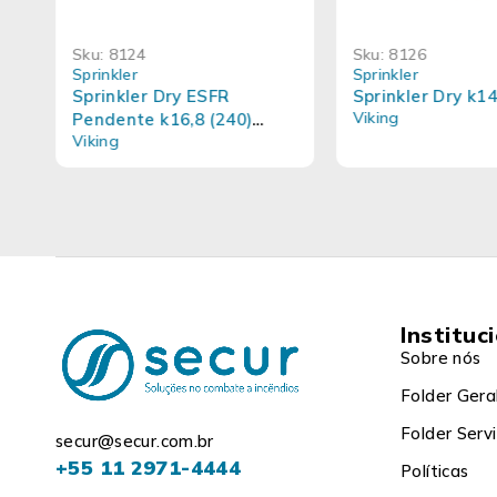
Sku:
8124
Sku:
8126
Sprinkler
Sprinkler
Sprinkler Dry ESFR
Sprinkler Dry k1
Viking
Pendente k16,8 (240)
Viking
VK504 Viking
Instituc
Sobre nós
Folder Gera
Folder Serv
secur@secur.com.br
+55 11 2971-4444
Políticas