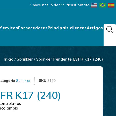
Sobre nós
Folder
Políticas
Contato
Serviços
Fornecedores
Principais clientes
Artigos
Início
/
Sprinkler
/ Sprinkler Pendente ESFR K17 (240)
ategoria
Sprinkler
SKU
8120
FR K17 (240)
controlá-los
rico amplo