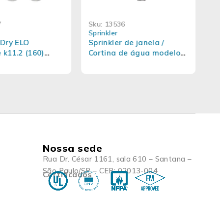
7
Sku:
13536
S
Sprinkler
Sp
 Dry ELO
Sprinkler de janela /
S
 k11.2 (160)
Cortina de água modelo
K
Vi
 Padrao - Viking
CN e CNS
p
Nossa sede
Rua Dr. César 1161, sala 610 – Santana –
São Paulo/SP – CEP: 02013-004
Certificados