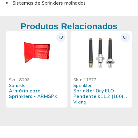
Sistemas de Sprinklers molhados
Produtos Relacionados
Sku:
8096
Sku:
11977
Sprinkler
Sprinkler
Armário para
Sprinkler Dry ELO
Sprinklers - ARMSPK
Pendente k11.2 (160)
Resposta Padrao -
Viking
Viking