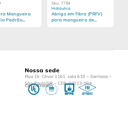
9
Sku:
7784
S
Hidráulica
Hi
ara Mangueira
Abrigo em Fibra (PRFV)
M
dio Padrão
para mangueira de
i
s modelo A1
incêndio
Nossa sede
Rua Dr. César 1161, sala 610 – Santana –
São Paulo/SP – CEP: 02013-004
Certificados