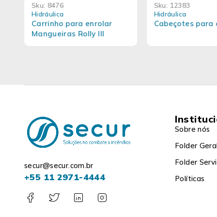
Sku:
8476
Sku:
12383
Hidráulica
Hidráulica
Carrinho para enrolar
Cabeçotes para 
Mangueiras Rolly III
Instituc
Sobre nós
Folder Gera
Folder Serv
secur@secur.com.br
+55 11 2971-4444
Políticas