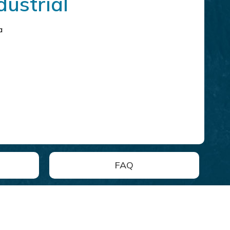
dustrial
a
FAQ