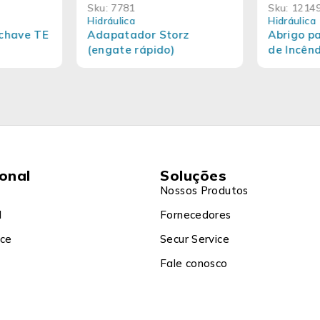
Sku:
7781
Sku:
1214
Hidráulica
Hidráulica
chave TE
Adapatador Storz
Abrigo p
(engate rápido)
de Incên
Petrobra
ional
Soluções
Nossos Produtos
l
Fornecedores
ice
Secur Service
Fale conosco