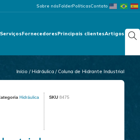
Sobre nós
Folder
Políticas
Contato
Serviços
Fornecedores
Principais clientes
Artigos
Início
/
Hidráulica
/ Coluna de Hidrante Industrial
ategoria
Hidráulica
SKU
8475