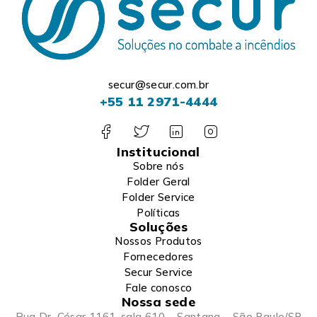
secur@secur.com.br
+55 11 2971-4444
Institucional
Sobre nós
Folder Geral
Folder Service
Políticas
Soluções
Nossos Produtos
Fornecedores
Secur Service
Fale conosco
Nossa sede
Rua Dr. César 1161, sala 610 – Santana – São Paulo/SP